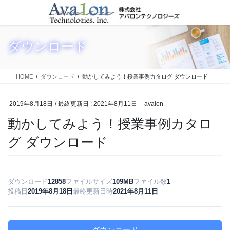
コ
ナ
ン
ビ
テ
ゲ
ン
ー
ダウンロード
ツ
シ
に
ョ
移
ン
HOME
ダウンロード
動かしてみよう！授業事例カタログ ダウンロード
動
に
移
動
2019年8月18日
/ 最終更新日 :
2021年8月11日
avalon
動かしてみよう！授業事例カタロ
グ ダウンロード
ダウンロード
12858
ファイルサイズ
109MB
ファイル数
1
投稿日
2019年8月18日
最終更新日時
2021年8月11日