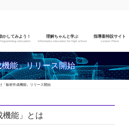
動かしてみよう！
理解ちゃんと学ぶ
指導案特設サイト
Programming education
Informatics education for high school
Lesson Plans
成機能」リリース開始
け「板材作成機能」リリース開始
成機能」とは