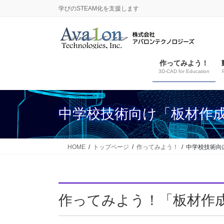
コ
ナ
学びのSTEAM化を支援します
ン
ビ
テ
ゲ
ン
ー
ツ
シ
作ってみよう！
に
ョ
3D‐CAD for Education
移
ン
動
に
移
中学校技術向け「板材作
動
HOME
トップページ
作ってみよう！
中学校技術向
作ってみよう！「板材作