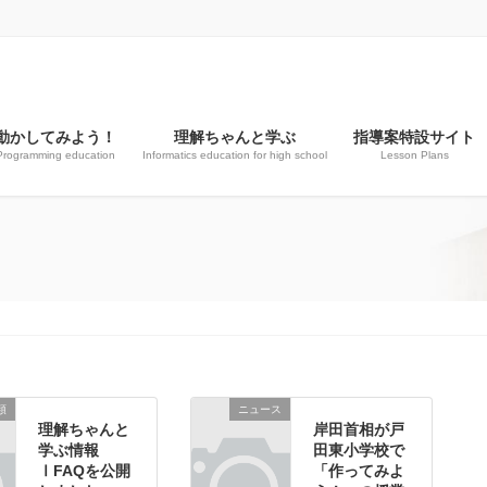
動かしてみよう！
理解ちゃんと学ぶ
指導案特設サイト
Programming education
Informatics education for high school
Lesson Plans
類
ニュース
理解ちゃんと
岸田首相が戸
学ぶ情報
田東小学校で
ⅠFAQを公開
「作ってみよ