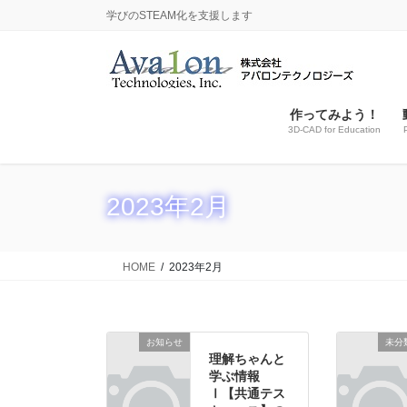
コ
ナ
学びのSTEAM化を支援します
ン
ビ
テ
ゲ
ン
ー
ツ
シ
作ってみよう！
に
ョ
3D‐CAD for Education
移
ン
動
に
移
2023年2月
動
HOME
2023年2月
お知らせ
未分
理解ちゃんと
学ぶ情報
Ⅰ【共通テス